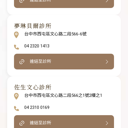
連結至診所
夢琳貝爾診所
台中市西屯區文心路二段566-6號
04 2320 1413
連結至診所
佐生文心診所
台中市西屯區文心路二段566之1號2樓之1
04 2310 0169
連結至診所