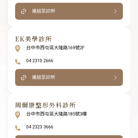
連結至診所
EK美學診所
台中市西屯區大隆路169號2F
04 2310 2666
連結至診所
周爾康整形外科診所
台中市西屯區大隆路185號3樓
04 2323 3666