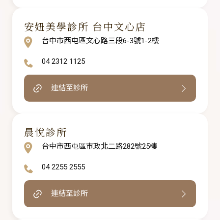
安妞美學診所 台中文心店
台中市西屯區文心路三段6-3號1-2樓
04 2312 1125
連結至診所
晨悅診所
台中市西屯區市政北二路282號25樓
04 2255 2555
連結至診所